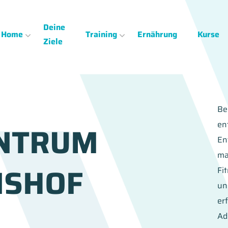
Deine
Home
Training
Ernährung
Kurse
Ziele
Be
en
ENTRUM
En
ma
SHOF
Fi
un
er
Ad