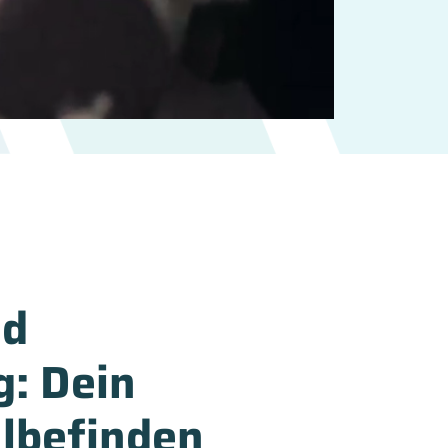
nd
g: Dein
hlbefinden