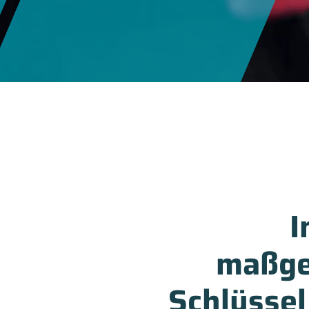
I
maßges
Schlüssel