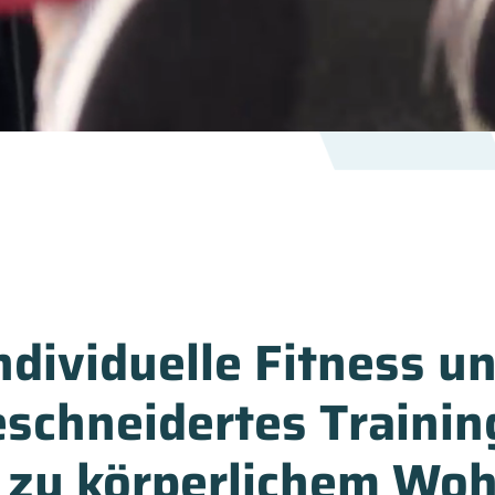
ndividuelle Fitness u
chneidertes Trainin
 zu körperlichem Wo