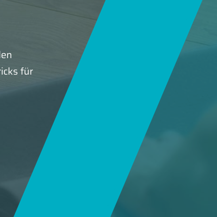
len
icks für